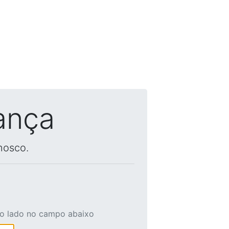
ança
nosco.
ao lado no campo abaixo