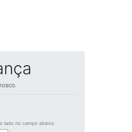
ança
nosco.
ao lado no campo abaixo