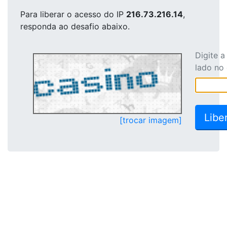
Para liberar o acesso
do IP
216.73.216.14
,
responda ao desafio abaixo.
Digite 
lado no
[trocar imagem]