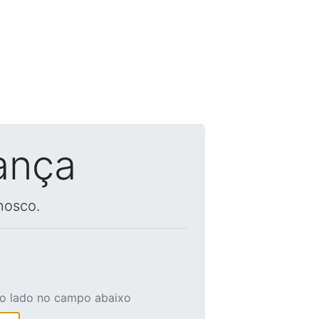
ança
nosco.
ao lado no campo abaixo